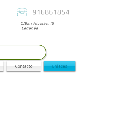
916861854
C/San Nicolás, 19
Leganés
Contacto
Enlaces