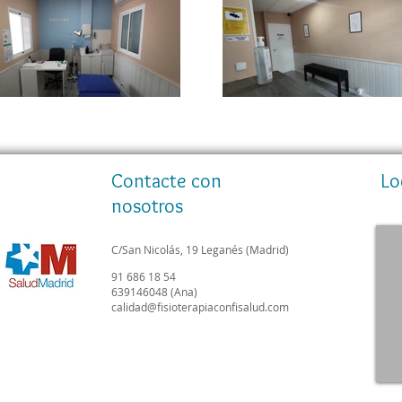
Contacte con
Lo
nosotros
C/San Nicolás, 19
Leganés (Madrid)
91 686 18 54
639146048 (Ana)
calidad@fisioterapiaconfisalud.com